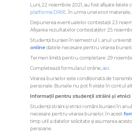
Luni, 22 noiembrie 2021, au fost afișate listele
platforma DRIIE
. În urma unei erori materiale,
Depunerea eventualelor contestații: 23 noiem
Afișarea rezultatelor contestațiilor: 25 noiemb
Studenţii bursieri în semestrul I, anul univer
online
datele necesare pentru virarea burselor
Termen limită pentru completare: 29 noiembr
Completează formularul online,
aici
.
Virarea burselor este condiţionată de transmiter
personale. Bursele nu pot fi virate în contul al
Informații pentru studenții străini și etni
Studenţii străini și etnici români bursieri în 
necesare pentru virarea burselor, în acest
for
timp util a datelor solicitate şi asumarea acesto
persoane.