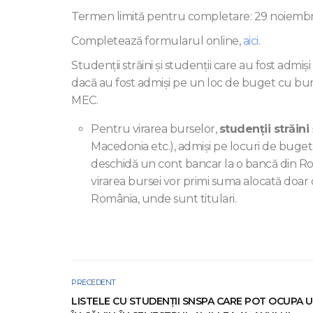
Termen limită pentru completare: 29 noiembr
Completează formularul online,
aici
.
Studenții străini și studenții care au fost adm
dacă au fost admiși pe un loc de buget cu bursă
MEC.
Pentru virarea burselor,
studenții străini
Macedonia etc.), admiși pe locuri de buget 
deschidă un cont bancar la o bancă din Ro
virarea bursei vor primi suma alocată doar
România, unde sunt titulari.
PRECEDENT
LISTELE CU STUDENȚII SNSPA CARE POT OCUPA 