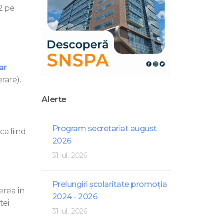
22 pe
ar
rare).
Alerte
Program secretariat august
ca fiind
2026
31 iul., 2026
Prelungiri școlaritate promoția
erea în
2024 - 2026
tei
31 iul., 2026