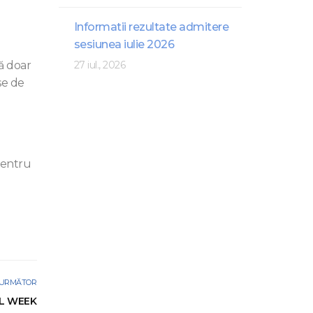
Informatii rezultate admitere
sesiunea iulie 2026
să doar
27 iul., 2026
se de
pentru
URMĂTOR
L WEEK