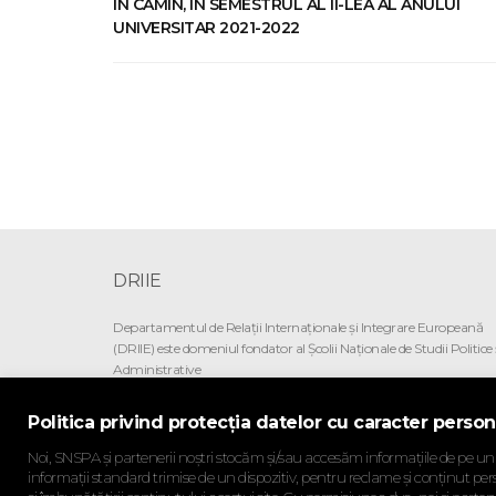
ÎN CĂMIN, ÎN SEMESTRUL AL II-LEA AL ANULUI
UNIVERSITAR 2021-2022
DRIIE
Departamentul de Relaţii Internaţionale şi Integrare Europeană
(DRIIE) este domeniul fondator al Şcolii Naţionale de Studii Politice 
Administrative
Politica privind protecția datelor cu caracter person
SNSPA.RO
Noi, SNSPA și partenerii noștri stocăm și/sau accesăm informațiile de pe un di
informații standard trimise de un dispozitiv, pentru reclame și conținut pers