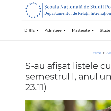
DRIIE
Admitere
Masterate
Studen
Home
Ale
S-au afişat listele c
semestrul I, anul un
23.11)