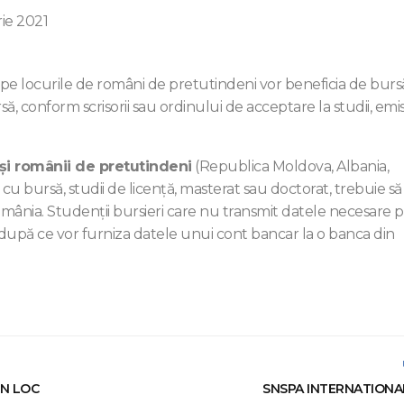
ie 2021
iși pe locurile de români de pretutindeni vor beneficia de bur
, conform scrisorii sau ordinului de acceptare la studii, emi
 și românii de pretutindeni
(Republica Moldova, Albania,
cu bursă, studii de licență, masterat sau doctorat, trebuie să
mânia. Studenții bursieri care nu transmit datele necesare 
 după ce vor furniza datele unui cont bancar la o banca din
UN LOC
SNSPA INTERNATIONA