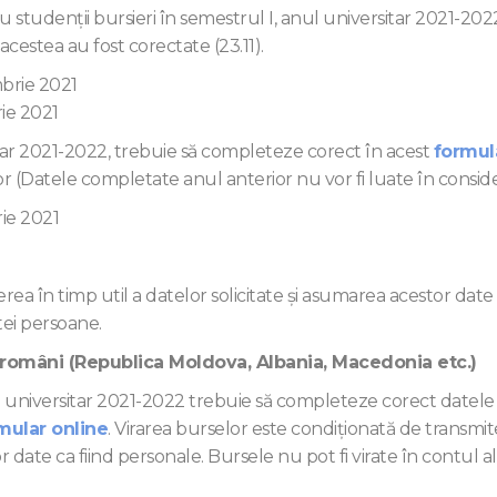
 cu studenţii bursieri în semestrul I, anul universitar 2021-20
 acestea au fost corectate (23.11).
brie 2021
rie 2021
sitar 2021-2022, trebuie să completeze corect în acest
formul
 (Datele completate anul anterior nu vor fi luate în conside
ie 2021
ea în timp util a datelor solicitate şi asumarea acestor date 
tei persoane.
ci români (Republica Moldova, Albania, Macedonia etc.)
anul universitar 2021-2022 trebuie să completeze corect datele
mular online
. Virarea burselor este condiţionată de transmit
r date ca fiind personale. Bursele nu pot fi virate în contul al