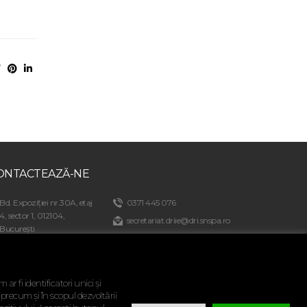
ONTACTEAZĂ-NE
Bd. Expoziției nr.30A, etaj
0371 445 076
4, sector 1, 012104,
secretariat.driie@dri.snspa.ro
București
admitere@dri.snspa.ro
r fi identificatori unici și
 precum și în scopul dezvoltării