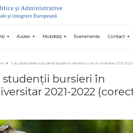
ți
Avizier
Mobilități
Evenimente
Contact
rte
S-au afişat listele cu studenţii bursieri în semestrul I, anul universitar 2021-2022 
u studenţii bursieri în
iversitar 2021-2022 (corec