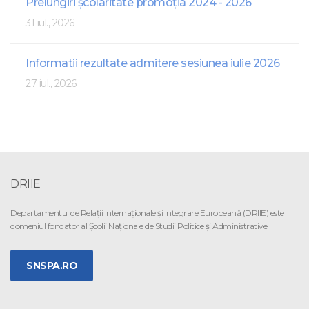
Prelungiri școlaritate promoția 2024 - 2026
31 iul., 2026
Informatii rezultate admitere sesiunea iulie 2026
27 iul., 2026
DRIIE
Departamentul de Relaţii Internaţionale şi Integrare Europeană (DRIIE) este
domeniul fondator al Şcolii Naţionale de Studii Politice şi Administrative
SNSPA.RO