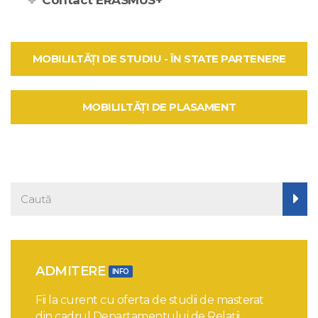
Contact ERASMUS+
MOBILILTĂȚI DE STUDIU - ÎN STATE PARTENERE
MOBILILTĂȚI DE PLASAMENT
ADMITERE
INFO
Fii la curent cu oferta de studii de masterat
din cadrul Departamentului de Relații