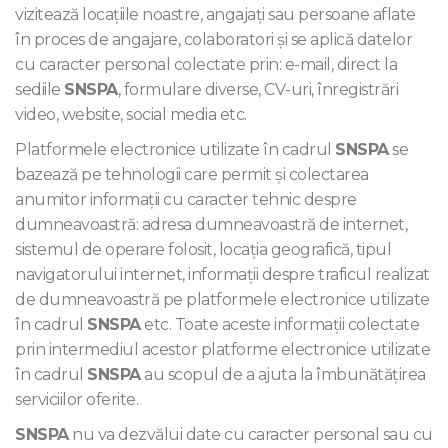
vizitează locațiile noastre, angajați sau persoane aflate
în proces de angajare, colaboratori și se aplică datelor
cu caracter personal colectate prin: e-mail, direct la
sediile
SNSPA
, formulare diverse, CV-uri, înregistrări
video, website, social media etc.
Platformele electronice utilizate în cadrul
SNSPA
se
bazează pe tehnologii care permit şi colectarea
anumitor informații cu caracter tehnic despre
dumneavoastră: adresa dumneavoastră de internet,
sistemul de operare folosit, locaţia geografică, tipul
navigatorului internet, informații despre traficul realizat
de dumneavoastră pe platformele electronice utilizate
în cadrul
SNSPA
etc. Toate aceste informații colectate
prin intermediul acestor platforme electronice utilizate
în cadrul
SNSPA
au scopul de a ajuta la îmbunătățirea
serviciilor oferite.
SNSPA
nu va dezvălui date cu caracter personal sau cu