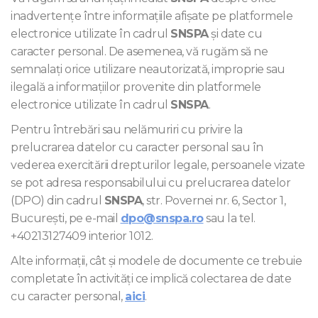
inadvertențe între informațiile afișate pe platformele
electronice utilizate în cadrul
SNSPA
și date cu
caracter personal. De asemenea, vă rugăm să ne
semnalați orice utilizare neautorizată, improprie sau
ilegală a informațiilor provenite din platformele
electronice utilizate în cadrul
SNSPA
.
Pentru întrebări sau nelămuriri cu privire la
prelucrarea datelor cu caracter personal sau în
vederea exercitării drepturilor legale, persoanele vizate
se pot adresa responsabilului cu prelucrarea datelor
(DPO) din cadrul
SNSPA
, str. Povernei nr. 6, Sector 1,
București, pe e-mail
dpo@snspa.ro
sau la tel.
+40213127409 interior 1012.
Alte informații, cât și modele de documente ce trebuie
completate în activități ce implică colectarea de date
cu caracter personal,
aici
.