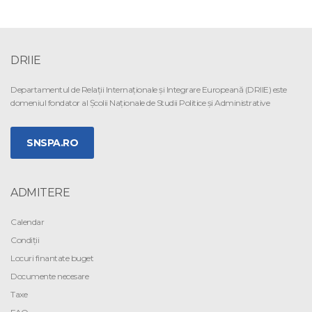
DRIIE
Departamentul de Relaţii Internaţionale şi Integrare Europeană (DRIIE) este
domeniul fondator al Şcolii Naţionale de Studii Politice şi Administrative
SNSPA.RO
ADMITERE
Calendar
Condiții
Locuri finantate buget
Documente necesare
Taxe