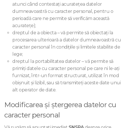
atunci când contestaţi acurateţea datelor
dumneavoastră cu caracter personal, pentru o
perioadă care ne permite să verificăm această
acurateţe);
dreptul de a obiecta – vă permite să obiectaţi la
procesarea ulterioară a datelor dumneavoastră cu
caracter personal în condiţiile şi limitele stabilite de
lege;
dreptul la portabilitatea datelor – vă permite să
primiți datele cu caracter personal pe care ni le-ați
furnizat, într-un format structurat, utilizat în mod
obișnuit și lizibil, sau să transmiteți aceste date unui
alt operator de date.
Modificarea şi ştergerea datelor cu
caracter personal
Vă rugăm să anunţaţi imediat
SNSPA
despre orice