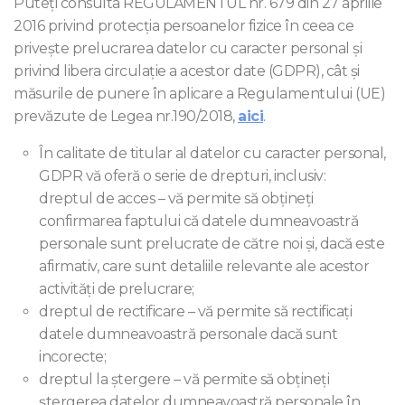
Puteţi consulta REGULAMENTUL nr. 679 din 27 aprilie
2016 privind protecţia persoanelor fizice în ceea ce
priveşte prelucrarea datelor cu caracter personal şi
privind libera circulaţie a acestor date (GDPR), cât și
măsurile de punere în aplicare a Regulamentului (UE)
prevăzute de Legea nr.190/2018,
aici
.
În calitate de titular al datelor cu caracter personal,
GDPR vă oferă o serie de drepturi, inclusiv:
dreptul de acces – vă permite să obţineţi
confirmarea faptului că datele dumneavoastră
personale sunt prelucrate de către noi şi, dacă este
afirmativ, care sunt detaliile relevante ale acestor
activităţi de prelucrare;
dreptul de rectificare – vă permite să rectificaţi
datele dumneavoastră personale dacă sunt
incorecte;
dreptul la ştergere – vă permite să obţineţi
ştergerea datelor dumneavoastră personale în