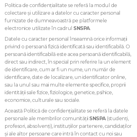
Politica de confidențialitate se referă la modul de
colectare și utilizare a datelor cu caracter personal
furnizate de dumneavoastră pe platformele
electronice utilizate în cadrul
SNSPA
.
Datele cu caracter personal înseamnă orice informații
privind o persoană fizică identificată sau identificabilă. O
persoană identificabilă este acea persoană identificabilă,
direct sau indirect, în special prin referire la un element
de identificare, cum ar fi un nume, un număr de
identificare, date de localizare, un identificator online,
sau la unul sau mai multe elemente specifice, proprii
identității sale fizice, fiziologice, genetice, psihice,
economice, culturale sau sociale.
Această Politică de confidențialitate se referă la datele
personale ale membrilor comunităţii
SNSPA
(studenţi,
profesori, absolvenţi), instituţiilor partenere, candidaţilor
şi ale altor persoane care intră în contact cu noi sau