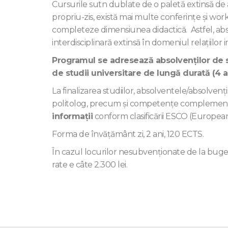
Cursurile sutn dublate de o paletă extinsă de ac
propriu-zis, există mai multe conferinţe şi work
completeze dimensiunea didactică. Astfel, ab
interdisciplinară extinsă în domeniul relațiilor 
Programul se adresează absolvenţilor de st
de studii universitare de lungă durată (4 a
La finalizarea studiilor, absolventele/absolven
politolog, precum și competențe complemen
informații
conform clasificării ESCO (European
Forma de învăţământ zi, 2 ani, 120 ECTS.
În cazul locurilor nesubvenţionate de la bugetul
rate e câte 2.300 lei.