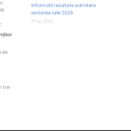
iu
Informatii rezultate admitere
să
sesiunea iulie 2026
27 iul., 2026
.
ţilor
i de
 trei