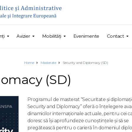
ți
Avizier
Mobilități
Evenimente
Contact
Home
Masterate
Security and Diplomacy (SD)
plomacy (SD)
Programul de masterat “Securitate şi diplomaţi
Security and Diplomacy” oferă o înțelegere ava
dinamicilor internaţionale actuale, pentru cei c
doresc să îşi aprofundeze cunoștințele și să se
pregătească pentru o carieră în domeniul dipl