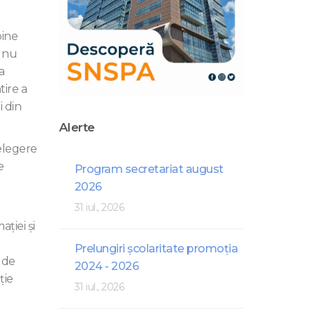
bine
ă nu
a
tire a
i din
Alerte
elegere
e
Program secretariat august
2026
31 iul., 2026
ţiei şi
Prelungiri școlaritate promoția
i de
2024 - 2026
ţie
31 iul., 2026