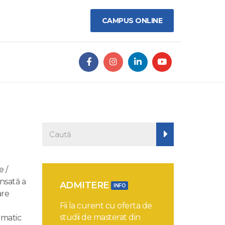
CAMPUS ONLINE
e /
nsată a
ADMITERE
INFO
are
Fii la curent cu oferta de
studii de masterat din
omatic