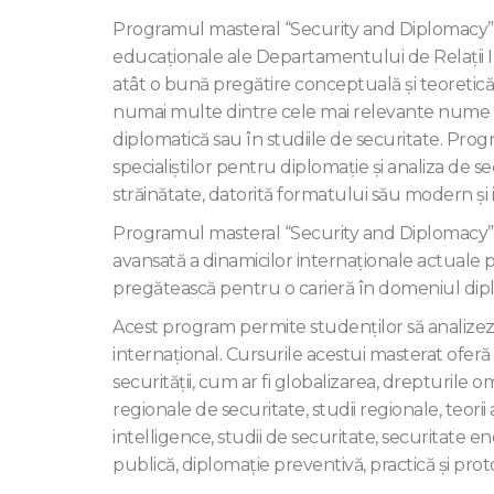
Programul masteral “Security and Diplomacy”, 
educaţionale ale Departamentului de Relaţii 
atât o bună pregătire conceptuală şi teoretică
numai multe dintre cele mai relevante nume în 
diplomatică sau în studiile de securitate. Progr
specialiştilor pentru diplomaţie şi analiza de s
străinătate, datorită formatului său modern şi i
Programul masteral “Security and Diplomacy” 
avansată a dinamicilor internaționale actuale p
pregătească pentru o carieră în domeniul diplom
Acest program permite studenților să analizeze 
internațional. Cursurile acestui masterat oferă
securităţii, cum ar fi globalizarea, drepturil
regionale de securitate, studii regionale, teorii a
intelligence, studii de securitate, securitate en
publică, diplomaţie preventivă, practică şi prot