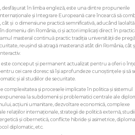
desfăşurat în limba engleză, este una dintre propunerile
Internaţionale şi Integrare Europeană care încearcă să com
, cât şi o dimensiune practică semnificativă, aducând laolalt
domeniu din România, ci şi actori implicaţi direct în practic
amul masteral continuă practic tradiţia universităţii de pregă
ecuritate, reuşind să atragă masteranzi atât din România, cât ş
nteractiv.
este conceput şi permanent actualizat pentru a oferi o înț
entru cei care doresc să își aprofundeze cunoștințele și să s
atic şi al studiilor de securitate.
complexitatea și procesele implicate în politica şi sistemul
 expunerea la subdomenii şi problematici centrale ale diploma
e omului, acțiuni umanitare, dezvoltare economică, complexe
le relaţiilor internaţionale, strategii de politică externă, studi
ergetică şi cibernetică, conflicte hibride şi asimetrice, diploma
ocol diplomatic, etc.