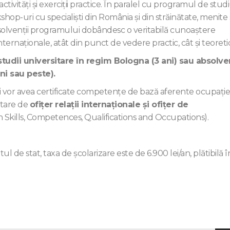
tivităţi şi exerciţii practice. În paralel cu programul de stud
shop-uri cu specialişti din România şi din străinătate, menite 
solvenţii programului dobândesc o veritabilă cunoaștere
internaționale, atât din punct de vedere practic, cât şi teoretic
udii universitare în regim Bologna (3 ani) sau absolven
ni sau peste).
ții vor avea certificate competențe de bază aferente ocupație
tare de
ofițer relații internaționale și ofițer de
 Skills, Competences, Qualifications and Occupations).
 de stat, taxa de şcolarizare este de 6.900 lei/an, plătibilă în