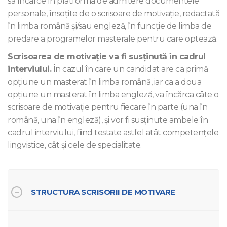
să încarce în platforma de admitere documentele
personale, însoțite de o scrisoare de motivaţie, redactată
în limba română și/sau engleză, în funcție de limba de
predare a programelor masterale pentru care optează.
Scrisoarea de motivație va fi susţinută în cadrul
interviului.
În cazul în care un candidat are ca primă
opţiune un masterat în limba română, iar ca a doua
opţiune un masterat în limba engleză, va încărca câte o
scrisoare de motivaţie pentru fiecare în parte (una în
română, una în engleză), şi vor fi susţinute ambele în
cadrul interviului, fiind testate astfel atât competenţele
lingvistice, cât şi cele de specialitate.
STRUCTURA SCRISORII DE MOTIVARE