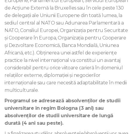
Europene, Parlamentul European, Serviciul European
de Acțiune Externă la Bruxelles sau în cele peste 130
de delegații ale Uniunii Europene din toată lumea, la
sediul central al NATO sau Adunarea Parlamentară a
NATO, Consiliul Europei, Organizația pentru Securitate
și Cooperare în Europa, Organizația pentru Cooperare
și Dezvoltare Economică, Banca Mondială, Uniunea
Africană, etc.). Obținerea unei astfel de experiențe
practice la nivel internațional va constitui un avantaj
considerabil pentru orice viitoare carieră în domeniul
relațiilor externe, diplomației și negocierilor
internaționale sau care necesită adaptabilitate în medii
multiculturale.
Programul se adresează absolvenţilor de studii
universitare în regim Bologna (3 ani) sau
absolvenţilor de studii universitare de lungă
durată (4 ani sau peste).
La finalizarea studiilor, absolventele/absolvenții vor avea