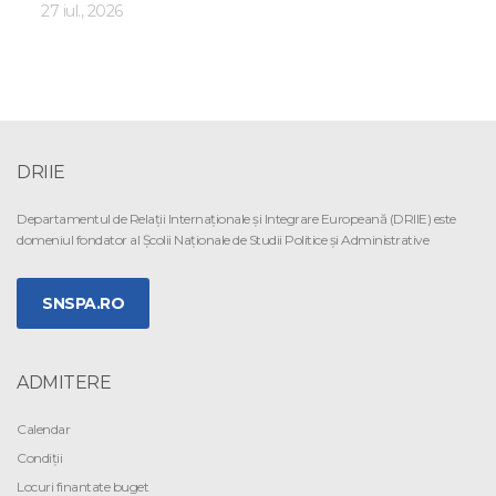
27 iul., 2026
DRIIE
Departamentul de Relaţii Internaţionale şi Integrare Europeană (DRIIE) este
domeniul fondator al Şcolii Naţionale de Studii Politice şi Administrative
SNSPA.RO
ADMITERE
Calendar
Condiții
Locuri finantate buget