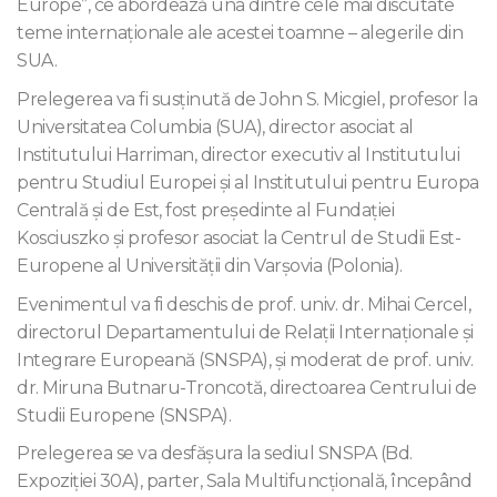
Europe”, ce abordează una dintre cele mai discutate
teme internaționale ale acestei toamne – alegerile din
SUA.
Prelegerea va fi susținută de John S. Micgiel, profesor la
Universitatea Columbia (SUA), director asociat al
Institutului Harriman, director executiv al Institutului
pentru Studiul Europei și al Institutului pentru Europa
Centrală și de Est, fost președinte al Fundației
Kosciuszko și profesor asociat la Centrul de Studii Est-
Europene al Universității din Varșovia (Polonia).
Evenimentul va fi deschis de prof. univ. dr. Mihai Cercel,
directorul Departamentului de Relații Internaționale și
Integrare Europeană (SNSPA), și moderat de prof. univ.
dr. Miruna Butnaru-Troncotă, directoarea Centrului de
Studii Europene (SNSPA).
Prelegerea se va desfășura la sediul SNSPA (Bd.
Expoziției 30A), parter, Sala Multifuncțională, începând