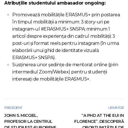
Atribuțiile studentului ambasador ongoing:
Promovează mobilitățile ERASMUS+ prin postarea
în timpul mobilității a minimum: 3 story-uri pe
instagram-ul #ERASMUS+ SNSPA; minimum 1
articol despre experiența din cadrul mobilității; 3
post-uri și format reels pentru instagram (în urma
elaborării unui ghid de identitate vizuală
ERASMUS+ SNSPA).
Susținerea unor ședințe de mentorat online (prin
intermediul Zoom/Webex) pentru studenții
interesați de mobilitățile ERASMUS+.
PRECEDENT
URMĂTOR
JOHN S. MICGIEL,
“A PHD AT THE EUI IN
PROFESOR LA CENTRUL
FLORENCE”. DESCOPERĂ
DE STUDII EST-EUROPENE
OPORTUNITĂȚILE DE