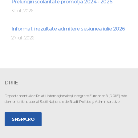
Prelungiri școlaritate promoția 2024 - 2026
31 iul., 2026
Informatii rezultate admitere sesiunea iulie 2026
27 iul., 2026
DRIIE
Departamentul de Relaţii Internaţionale şi Integrare Europeană (DRIIE) este
domeniul fondator al Şcolii Naţionale de Studii Politice şi Administrative
SNSPA.RO