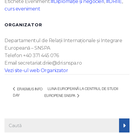
Etichete Eveniment:
#Diplomație și negocieri
,
#DRIIE
,
curs eveniment
ORGANIZATOR
Departamentul de Relații Internaționale și Integrare
Europeană – SNSPA
Telefon
+40 371 445 076
Email
secretariat.driie@dri.snspa.ro
Vezi site-ul web Organizator
LUNA EUROPEANĂ LA CENTRUL DE STUDII
ERASMUS INFO
DAY
EUROPENE SNSPA