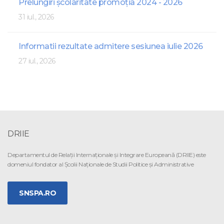
Prelungiri școlaritate promoția 2024 - 2026
31 iul., 2026
Informatii rezultate admitere sesiunea iulie 2026
27 iul., 2026
DRIIE
Departamentul de Relaţii Internaţionale şi Integrare Europeană (DRIIE) este
domeniul fondator al Şcolii Naţionale de Studii Politice şi Administrative
SNSPA.RO