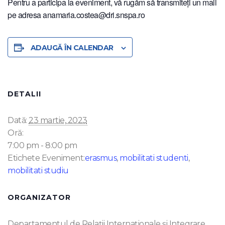
Pentru a participa la eveniment, vă rugăm să transmiteți un mail
pe adresa anamaria.costea@dri.snspa.ro
ADAUGĂ ÎN CALENDAR
DETALII
Dată:
23 martie, 2023
Oră:
7:00 pm - 8:00 pm
Etichete Eveniment:
erasmus
,
mobilitati studenti
,
mobilitati studiu
ORGANIZATOR
Departamentul de Relații Internaționale și Integrare