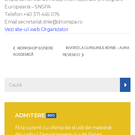
Europeană – SNSPA
Telefon
+40 371 445 076
Email
secretariat.driie@dri.snspa.ro
Vezi site-ul web Organizator
INVITAȚI LA CURSURILE #DRIIE – AURA
WORKSHOP SCRIERE
ACADEMICĂ
REVENCO
ADMITERE
INFO
Fii la curent cu oferta de studii de masterat
din cadrul Departamentului de Relații