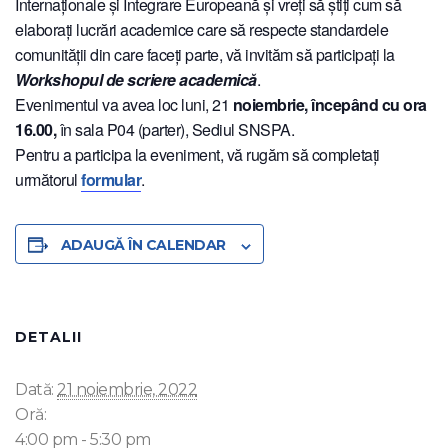
Internaționale și Integrare Europeană și vreți să știți cum să
elaborați lucrări academice care să respecte standardele
comunității din care faceți parte, vă invităm să participați la
Workshopul de scriere academică
.
Evenimentul va avea loc luni, 21
noiembrie, începând cu ora
16.00,
în sala P04 (parter), Sediul SNSPA.
Pentru a participa la eveniment, vă rugăm să completați
următorul
formular
.
ADAUGĂ ÎN CALENDAR
DETALII
Dată:
21 noiembrie, 2022
Oră:
4:00 pm - 5:30 pm