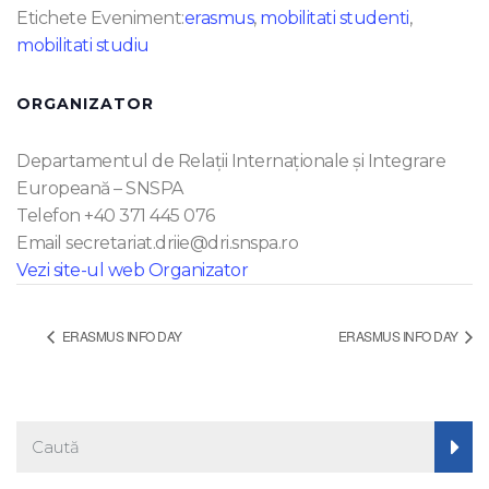
Etichete Eveniment:
erasmus
,
mobilitati studenti
,
mobilitati studiu
ORGANIZATOR
Departamentul de Relații Internaționale și Integrare
Europeană – SNSPA
Telefon
+40 371 445 076
Email
secretariat.driie@dri.snspa.ro
Vezi site-ul web Organizator
ERASMUS INFO DAY
ERASMUS INFO DAY