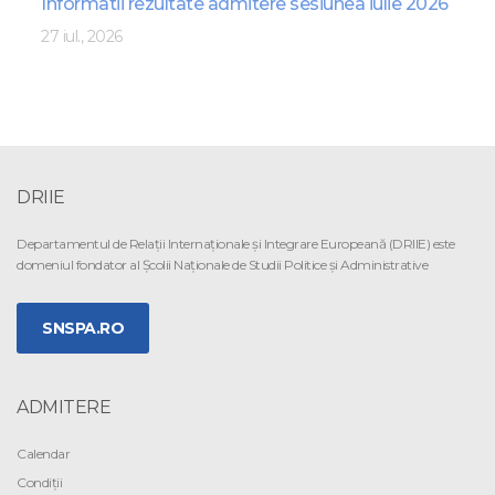
Informatii rezultate admitere sesiunea iulie 2026
27 iul., 2026
DRIIE
Departamentul de Relaţii Internaţionale şi Integrare Europeană (DRIIE) este
domeniul fondator al Şcolii Naţionale de Studii Politice şi Administrative
SNSPA.RO
ADMITERE
Calendar
Condiții