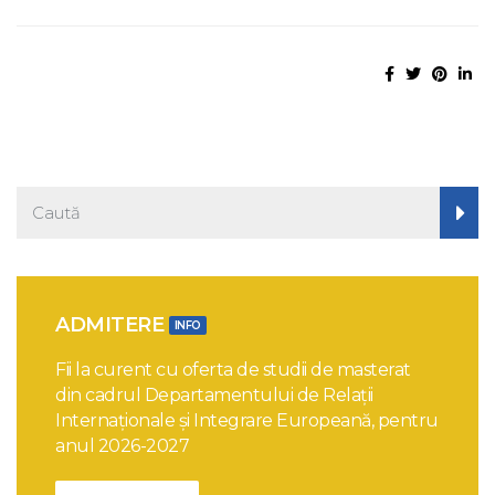
ADMITERE
INFO
Fii la curent cu oferta de studii de masterat
din cadrul Departamentului de Relații
Internaționale și Integrare Europeană, pentru
anul 2026-2027