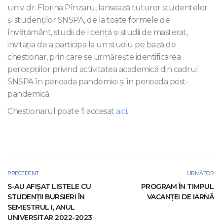
univ. dr. Florina Pînzaru, lansează tuturor studentelor
și studenților SNSPA, de la toate formele de
învățământ, studii de licență și studii de masterat,
invitația de a participa la un studiu pe bază de
chestionar, prin care se urmărește identificarea
percepțiilor privind activitatea academică din cadrul
SNSPA în perioada pandemiei și în perioada post-
pandemică.
Chestionarul poate fi accesat
aici
.
PRECEDENT
URMĂTOR
S-AU AFIŞAT LISTELE CU
PROGRAM ÎN TIMPUL
STUDENŢII BURSIERI ÎN
VACANȚEI DE IARNĂ
SEMESTRUL I, ANUL
UNIVERSITAR 2022-2023