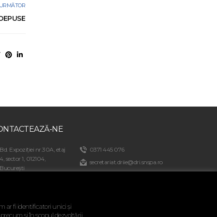
URMĂTOR
 DEPUSE
ONTACTEAZĂ-NE
Bd. Expoziției nr.30A, etaj
0371 445 076
4, sector 1, 012104,
secretariat.driie@dri.snspa.ro
București
admitere@dri.snspa.ro
r fi identificatori unici și
 precum și în scopul dezvoltării