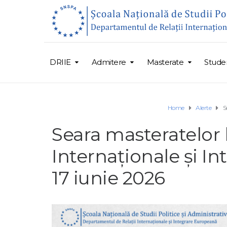
DRIIE
Admitere
Masterate
Studen
Home
Alerte
S
Seara masteratelor 
Internaționale și I
17 iunie 2026