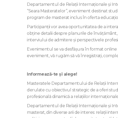
Departamentul de Relații Internaționale și In
“Seara Masteratelor”, eveniment destinat studen
program de masterat inclus în oferta educați
Participanții vor avea oportunitatea de a inte
obține detalii despre planurile de învățământ,
interviului de admitere și perspectivele profes
Evenimentul se va desfășura în format online 
eveniment, vă rugăm să vă înregistrați, compl
Informează-te și alege!
Masteratele Departamentului de Relații Inter
derulate cu obiectivul strategic de a oferi st
profesională dinamică a relaţiilor internaţionale
Departamentul de Relații Internaționale și 
masterat, din diverse arii de interes: relaţii in