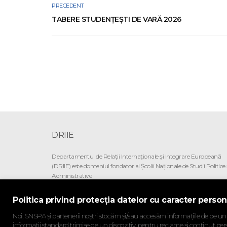
PRECEDENT
TABERE STUDENŢEŞTI DE VARĂ 2026
DRIIE
Departamentul de Relaţii Internaţionale şi Integrare Europeană
(DRIIE) este domeniul fondator al Şcolii Naţionale de Studii Politice 
Administrative
Politica privind protecția datelor cu caracter person
SNSPA.RO
Noi, SNSPA și partenerii noștri stocăm și/sau accesăm informațiile de pe un di
informații standard trimise de un dispozitiv, pentru reclame și conținut pers