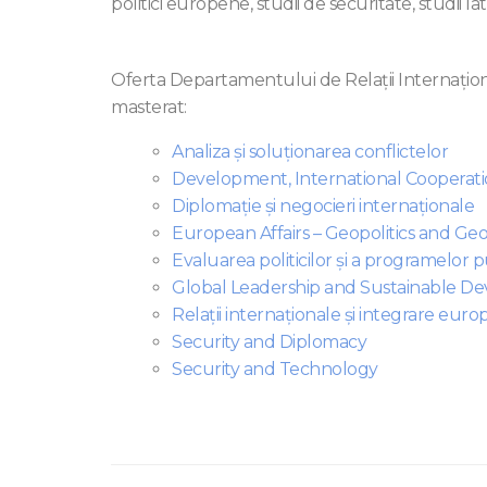
politici europene, studii de securitate, studii 
Oferta Departamentului de Relații Internați
masterat:
Analiza și soluționarea conflictelor
Development, International Cooperati
Diplomaţie şi negocieri internaţionale
European Affairs – Geopolitics and G
Evaluarea politicilor şi a programelor
Global Leadership and Sustainable D
Relații internaționale și integrare eur
Security and Diplomacy
Security and Technology