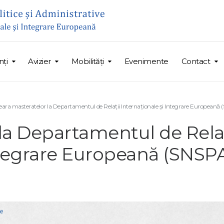
ți
Avizier
Mobilități
Evenimente
Contact
eara masteratelor la Departamentul de Relații Internaționale și Integrare Europeană 
la Departamentul de Relaț
ntegrare Europeană (SNSPA