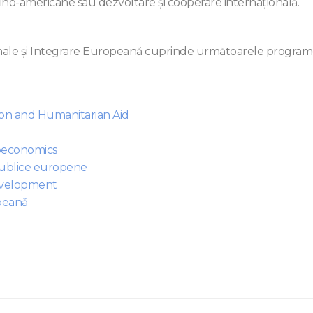
latino-americane sau dezvoltare şi cooperare internaţională.
onale și Integrare Europeană cuprinde următoarele progra
on and Humanitarian Aid
eoeconomics
 publice europene
evelopment
opeană