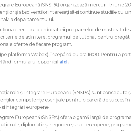
tegrare Europeană (SNSPA) organizează miercuri, 17 iunie 20
ţilor şi absolvenţilor interesaţi să-şi continue studiile cu un
onală a departamentului.
racționa direct cu coordonatorii programelor de masterat, de 
 criteriile de admitere, programul de tutoriat pentru pregăti
ionale oferite de fiecare program.
(pe platforma Webex), începând cu ora 18:00. Pentru a parti
etând formularul disponibil
aici
.
naționale și Integrare Europeană (SNSPA) sunt concepute ş
udenților competenţe esenţiale pentru o carieră de succes în 
 şi integrării europene.
Integrare Europeană (SNSPA) oferă o gamă largă de program
ternaţionale, diplomaţie și negociere, studii europene, programe