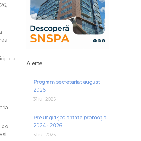
26,
a
rea
cipa la
Alerte
Program secretariat august
2026
31 iul., 2026
i
aria
Prelungiri școlaritate promoția
2024 - 2026
e de
 şi
31 iul., 2026