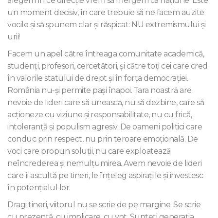
alegem în ce direcție vrem să mergem ca națiune. Este
un moment decisiv, în care trebuie să ne facem auzite
vocile și să spunem clar și răspicat: NU extremismului și
urii!
Facem un apel către întreaga comunitate academică,
studenți, profesori, cercetători, și către toți cei care cred
în valorile statului de drept și în forța democrației.
România nu-și permite pași înapoi. Țara noastră are
nevoie de lideri care să unească, nu să dezbine, care să
acționeze cu viziune și responsabilitate, nu cu frică,
intoleranță și populism agresiv. De oameni politici care
conduc prin respect, nu prin teroare emoțională. De
voci care propun soluții, nu care exploatează
neîncrederea și nemulțumirea. Avem nevoie de lideri
care îi ascultă pe tineri, le înțeleg aspirațiile și investesc
în potențialul lor.
Dragi tineri, viitorul nu se scrie de pe margine. Se scrie
cu prezență, cu implicare, cu vot. Sunteți generația