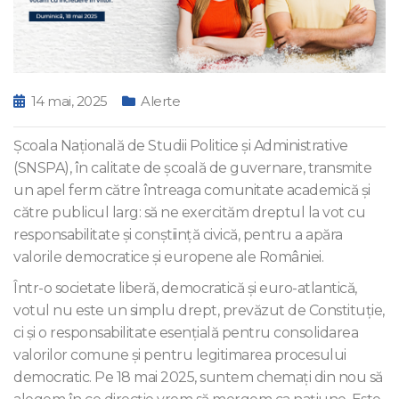
14 mai, 2025
Alerte
Școala Naţională de Studii Politice și Administrative
(SNSPA), în calitate de școală de guvernare, transmite
un apel ferm către întreaga comunitate academică și
către publicul larg: să ne exercităm dreptul la vot cu
responsabilitate și conștiință civică, pentru a apăra
valorile democratice și europene ale României.
Într-o societate liberă, democratică și euro-atlantică,
votul nu este un simplu drept, prevăzut de Constituție,
ci ṣi o responsabilitate esențială pentru consolidarea
valorilor comune și pentru legitimarea procesului
democratic. Pe 18 mai 2025, suntem chemați din nou să