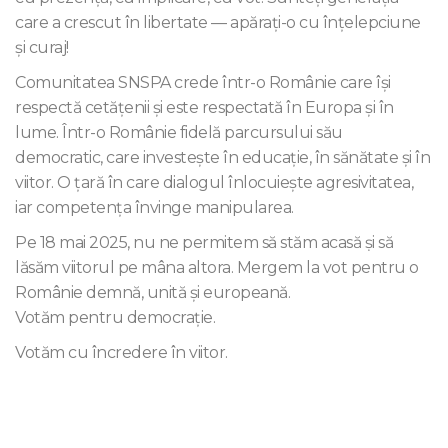
care a crescut în libertate — apărați-o cu înțelepciune
și curaj!
Comunitatea SNSPA crede într-o Românie care își
respectă cetățenii și este respectată în Europa și în
lume. Într-o Românie fidelă parcursului său
democratic, care investește în educație, în sănătate și în
viitor. O țară în care dialogul înlocuiește agresivitatea,
iar competența învinge manipularea.
Pe 18 mai 2025, nu ne permitem să stăm acasă ṣi să
lăsăm viitorul pe mâna altora. Mergem la vot pentru o
Românie demnă, unită și europeană.
Votăm pentru democrație.
Votăm cu încredere în viitor.