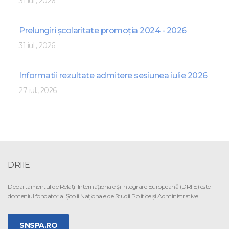
31 iul., 2026
Prelungiri școlaritate promoția 2024 - 2026
31 iul., 2026
Informatii rezultate admitere sesiunea iulie 2026
27 iul., 2026
DRIIE
Departamentul de Relaţii Internaţionale şi Integrare Europeană (DRIIE) este
domeniul fondator al Şcolii Naţionale de Studii Politice şi Administrative
SNSPA.RO