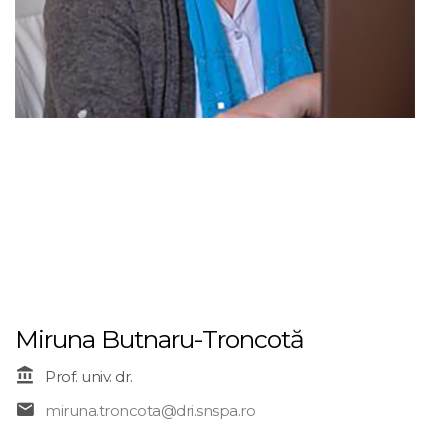
Miruna Butnaru-Troncotă
Prof. univ. dr.
miruna.troncota@dri.snspa.ro