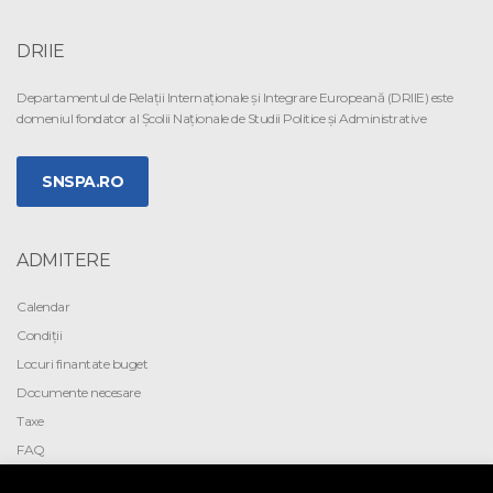
DRIIE
Departamentul de Relaţii Internaţionale şi Integrare Europeană (DRIIE) este
domeniul fondator al Şcolii Naţionale de Studii Politice şi Administrative
SNSPA.RO
ADMITERE
Calendar
Condiții
Locuri finantate buget
Documente necesare
Taxe
FAQ
LEGĂTURI