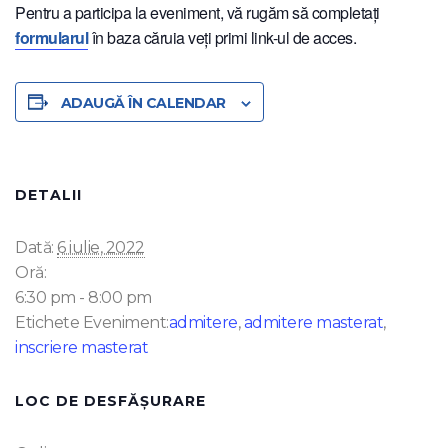
Pentru a participa la eveniment, vă rugăm să completați
formularul
în baza căruia veți primi link-ul de acces.
ADAUGĂ ÎN CALENDAR
DETALII
Dată:
6 iulie, 2022
Oră:
6:30 pm - 8:00 pm
Etichete Eveniment:
admitere
,
admitere masterat
,
inscriere masterat
LOC DE DESFĂȘURARE